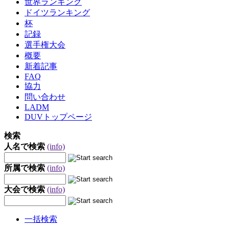
世界ランキング
ドイツランキング
杯
記録
選手権大会
概要
新着記事
FAQ
協力
問い合わせ
LADM
DUVトップページ
検索
人名で検索
(info)
所属で検索
(info)
大会で検索
(info)
一括検索