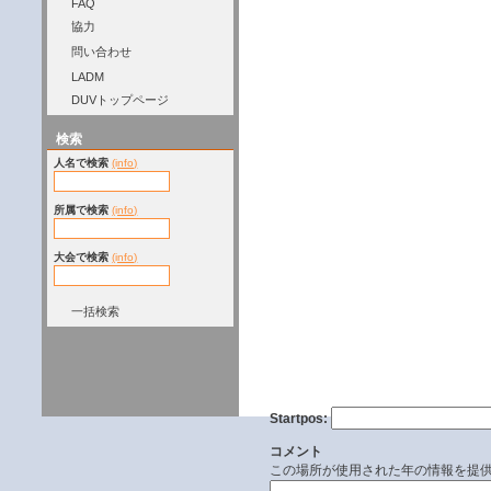
FAQ
協力
問い合わせ
LADM
DUVトップページ
検索
人名で検索
(info)
所属で検索
(info)
大会で検索
(info)
一括検索
Startpos:
コメント
この場所が使用された年の情報を提