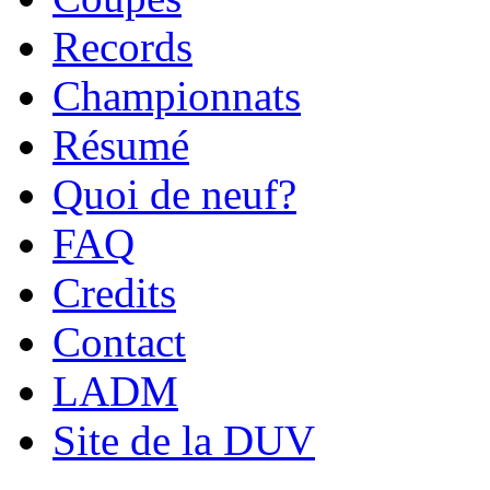
Records
Championnats
Résumé
Quoi de neuf?
FAQ
Credits
Contact
LADM
Site de la DUV