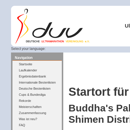
Ul
Select your language:
Navigation
Startseite
Laufkalender
Ergebnisdatenbank
Internationale Bestenlisten
Startort für
Deutsche Bestenlisten
Cups & Bundesliga
Rekorde
Buddha's Pal
Meisterschaften
Zusammenfassung
Shimen Distri
Was ist neu?
FAQ