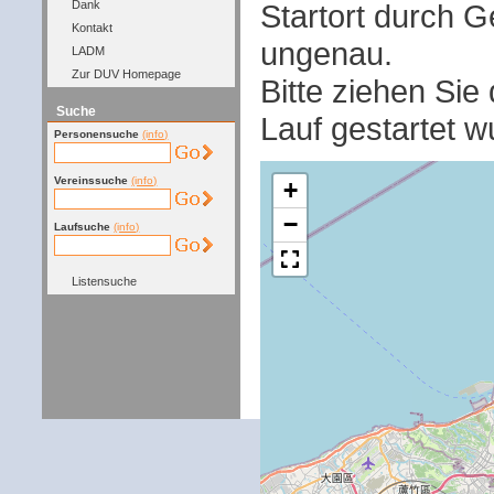
Startort durch G
Dank
Kontakt
ungenau.
LADM
Zur DUV Homepage
Bitte ziehen Sie
Suche
Lauf gestartet w
Personensuche
(info)
Vereinssuche
(info)
+
−
Laufsuche
(info)
Listensuche