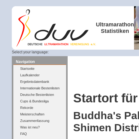
Ultramarathon
Statistiken
Select your language:
Navigation
Startseite
Laufkalender
Ergebnisdatenbank
Internationale Bestenlisten
Startort für
Deutsche Bestenlisten
Cups & Bundesliga
Rekorde
Buddha's Pal
Meisterschaften
Zusammenfassung
Shimen Distri
Was ist neu?
FAQ