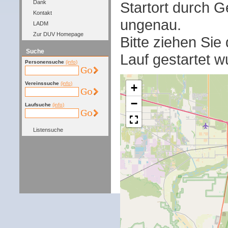
Startort durch G
Dank
Kontakt
ungenau.
LADM
Zur DUV Homepage
Bitte ziehen Sie
Suche
Lauf gestartet w
Personensuche
(info)
Vereinssuche
(info)
+
−
Laufsuche
(info)
Listensuche