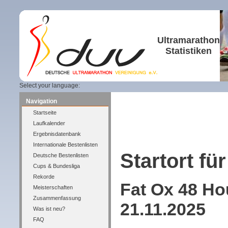
Ultramarathon
Statistiken
Select your language:
Navigation
Startseite
Laufkalender
Ergebnisdatenbank
Internationale Bestenlisten
Startort für
Deutsche Bestenlisten
Cups & Bundesliga
Rekorde
Fat Ox 48 Ho
Meisterschaften
Zusammenfassung
21.11.2025
Was ist neu?
FAQ