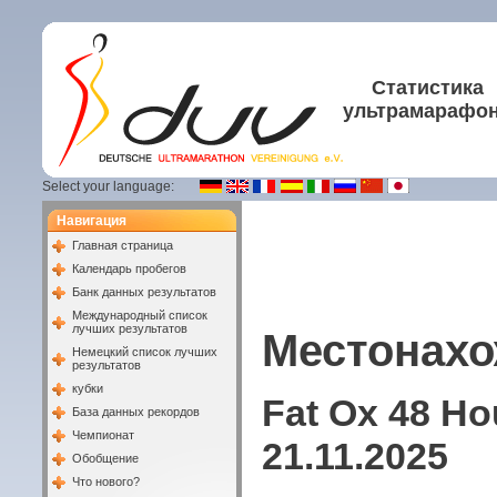
Статистика
ультрамарафо
Select your language:
Навигация
Главная страница
Календарь пробегов
Банк данных результатов
Международный список
лучших результатов
Местонахо
Немецкий список лучших
результатов
кубки
Fat Ox 48 Ho
База данных рекордов
Чемпионат
21.11.2025
Обобщение
Что нового?