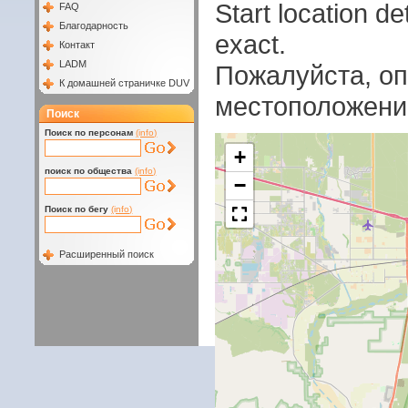
Start location 
FAQ
Благодарность
exact.
Контакт
LADM
Пожалуйста, оп
К домашней страничке DUV
местоположени
Поиск
Поиск по персонам
(info)
+
поиск по общества
(info)
−
Поиск по бегу
(info)
Расширенный поиск