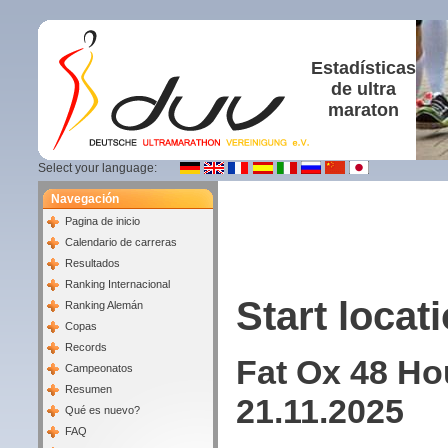
Estadísticas
de ultra
maraton
Select your language:
Navegación
Pagina de inicio
Calendario de carreras
Resultados
Ranking Internacional
Start locati
Ranking Alemán
Copas
Records
Fat Ox 48 Ho
Campeonatos
Resumen
21.11.2025
Qué es nuevo?
FAQ