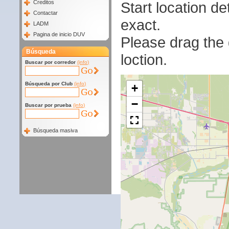
Start location 
Creditos
Contactar
exact.
LADM
Pagina de inicio DUV
Please drag the g
Búsqueda
loction.
Buscar por corredor
(info)
Búsqueda por Club
(info)
+
−
Buscar por prueba
(info)
Búsqueda masiva