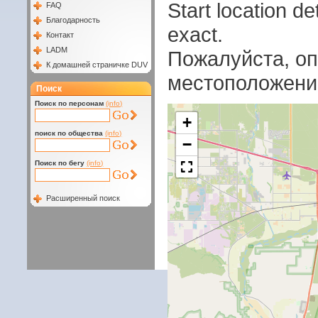
Start location 
FAQ
Благодарность
exact.
Контакт
LADM
Пожалуйста, оп
К домашней страничке DUV
местоположени
Поиск
Поиск по персонам
(info)
+
поиск по общества
(info)
−
Поиск по бегу
(info)
Расширенный поиск