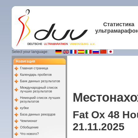
Статистика
ультрамарафо
Select your language:
Навигация
Главная страница
Календарь пробегов
Банк данных результатов
Международный список
лучших результатов
Местонахо
Немецкий список лучших
результатов
кубки
Fat Ox 48 Ho
База данных рекордов
Чемпионат
21.11.2025
Обобщение
Что нового?