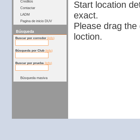
Start location 
Creditos
Contactar
exact.
LADM
Pagina de inicio DUV
Please drag the g
Búsqueda
loction.
Buscar por corredor
(info)
Búsqueda por Club
(info)
Buscar por prueba
(info)
Búsqueda masiva