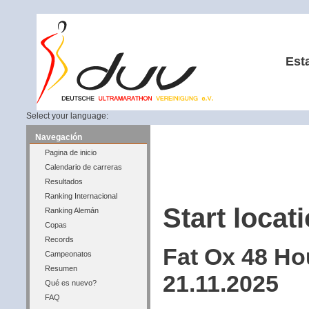
Est
Select your language:
Navegación
Pagina de inicio
Calendario de carreras
Resultados
Ranking Internacional
Start locati
Ranking Alemán
Copas
Records
Fat Ox 48 Ho
Campeonatos
Resumen
21.11.2025
Qué es nuevo?
FAQ