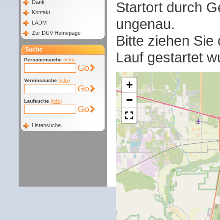
Startort durch G
Dank
Kontakt
ungenau.
LADM
Zur DUV Homepage
Bitte ziehen Sie
Suche
Lauf gestartet w
Personensuche
(info)
Vereinssuche
(info)
+
−
Laufsuche
(info)
Listensuche