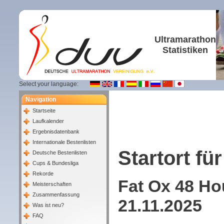
Ultramarathon
Statistiken
Select your language:
Navigation
Startseite
Laufkalender
Ergebnisdatenbank
Internationale Bestenlisten
Startort für
Deutsche Bestenlisten
Cups & Bundesliga
Rekorde
Fat Ox 48 Ho
Meisterschaften
Zusammenfassung
21.11.2025
Was ist neu?
FAQ