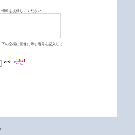
の情報を提供してください。
、下の空欄に画像に示す暗号を記入して
)
n