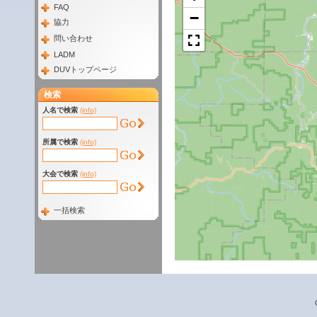
FAQ
−
協力
問い合わせ
LADM
DUVトップページ
検索
人名で検索
(info)
所属で検索
(info)
大会で検索
(info)
一括検索