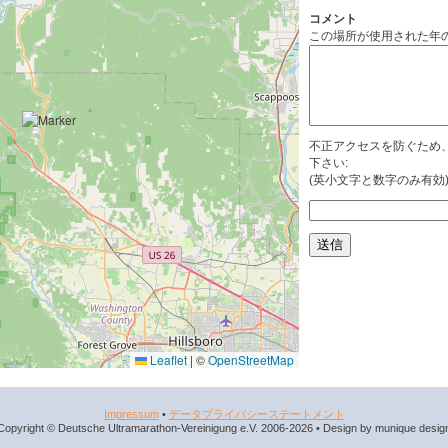
コメント
この場所が使用された年
不正アクセスを防ぐため
下さい:
(英小文字と数字のみ有効
Leaflet
|
©
OpenStreetMap
Impressum
•
データプライバシーステートメント
Copyright © Deutsche Ultramarathon-Vereinigung e.V. 2006-2026 • Design by munique desig