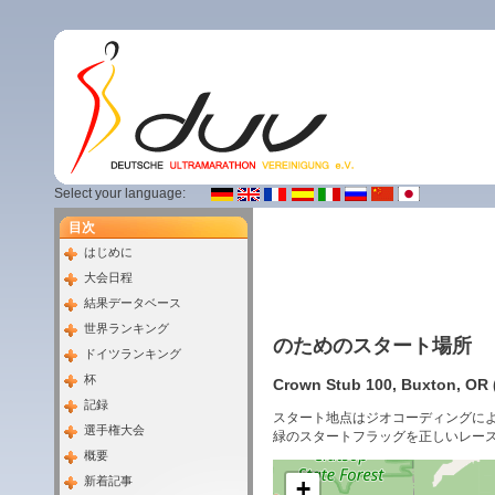
Select your language:
目次
はじめに
大会日程
結果データベース
世界ランキング
のためのスタート場所
ドイツランキング
杯
Crown Stub 100, Buxton, OR (
記録
スタート地点はジオコーディングに
選手権大会
緑のスタートフラッグを正しいレー
概要
新着記事
+