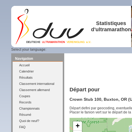
Statistiques
d'ultramarathon
Select your language:
Navigation
Accueil
Calendrier
Résultats
Classement international
Départ pour
Classement allemand
Coupes
Crown Stub 100, Buxton, OR (U
Records
Départ defini par geocoding, eventuel
Championnats
Placer le fanion vert sur le départ de l
Résumé
Quoi de neuf?
+
FAQ