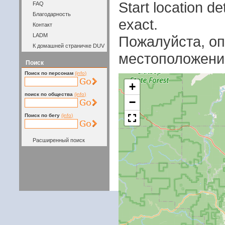
Start location 
FAQ
Благодарность
exact.
Контакт
LADM
Пожалуйста, оп
К домашней страничке DUV
местоположени
Поиск
Поиск по персонам
(info)
+
поиск по общества
(info)
−
Поиск по бегу
(info)
Расширенный поиск