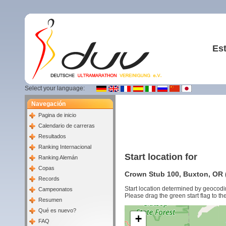
Est
Select your language:
Navegación
Pagina de inicio
Calendario de carreras
Resultados
Ranking Internacional
Start location for
Ranking Alemán
Copas
Crown Stub 100, Buxton, OR (
Records
Start location determined by geocodi
Campeonatos
Please drag the green start flag to the
Resumen
Qué es nuevo?
+
FAQ