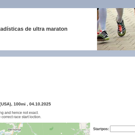
adísticas de ultra maraton
USA), 100mi , 04.10.2025
ng and hence not exact.
 correct race start loction.
Startpos: