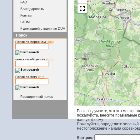
FAQ
Благодарность
Контакт
LADM
К домашней страничке DUV
Поиск
Поиск по персонам
(info)
поиск по общества
(info)
Поиск по бегу
(info)
Расширенный поиск
Если вы думаете, что это местопо
пожалуйста, внесите правильные 
данную форму.
Пожалуйста, определите зеленый 
местоположение начала соревнов
Startpos: