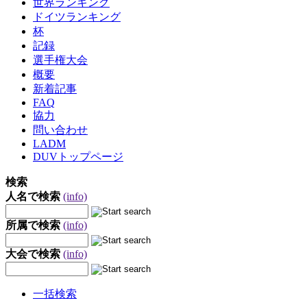
世界ランキング
ドイツランキング
杯
記録
選手権大会
概要
新着記事
FAQ
協力
問い合わせ
LADM
DUVトップページ
検索
人名で検索
(info)
所属で検索
(info)
大会で検索
(info)
一括検索