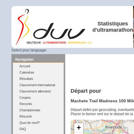
Statistiques
d'ultramarathon
Select your language:
Navigation
Accueil
Calendrier
Résultats
Classement international
Départ pour
Classement allemand
Coupes
Machete Trail Madness 100 Miler
Records
Départ defini par geocoding, eventuel
Championnats
Placer le fanion vert sur le départ de l
Résumé
Quoi de neuf?
+
FAQ