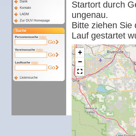
Startort durch G
Dank
Kontakt
ungenau.
LADM
Zur DUV Homepage
Bitte ziehen Sie
Suche
Lauf gestartet w
Personensuche
(info)
Vereinssuche
(info)
+
−
Laufsuche
(info)
Listensuche