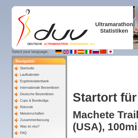
Ultramarathon
Statistiken
Select your language:
Navigation
Startseite
Laufkalender
Ergebnisdatenbank
Internationale Bestenlisten
Startort für
Deutsche Bestenlisten
Cups & Bundesliga
Rekorde
Machete Trai
Meisterschaften
Zusammenfassung
(USA), 100mi 
Was ist neu?
FAQ