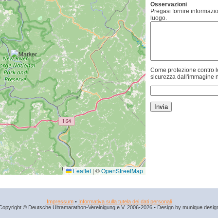
Osservazioni
Pregasi fornire informazio
luogo.
Come protezione contro lo
sicurezza dall'immagine n
Leaflet
|
©
OpenStreetMap
Impressum
•
Informativa sulla tutela dei dati personali
Copyright © Deutsche Ultramarathon-Vereinigung e.V. 2006-2026 • Design by munique desig