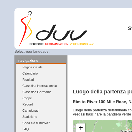
S
Select your language:
navigazione
Pagina iniziale
Calendario
Risultati
Classifica internazionale
Luogo della partenza p
Classifica Germania
Coppe
Rim to River 100 Mile Race, 
Record
Luogo della partenza determinata co
Campionati
Pregasi trascinare la bandiera verde 
Statistiche
Cosa c'è di nuovo?
+
FAQ