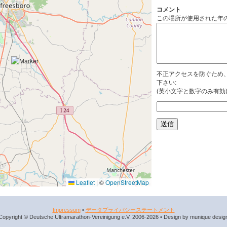
コメント
この場所が使用された年
不正アクセスを防ぐため
下さい:
(英小文字と数字のみ有効
Leaflet
|
©
OpenStreetMap
Impressum
•
データプライバシーステートメント
Copyright © Deutsche Ultramarathon-Vereinigung e.V. 2006-2026 • Design by munique desig