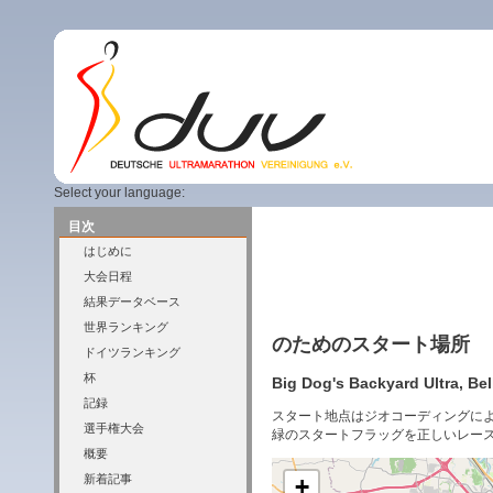
Select your language:
目次
はじめに
大会日程
結果データベース
世界ランキング
のためのスタート場所
ドイツランキング
杯
Big Dog's Backyard Ultra, Bel
記録
スタート地点はジオコーディングに
選手権大会
緑のスタートフラッグを正しいレー
概要
新着記事
+