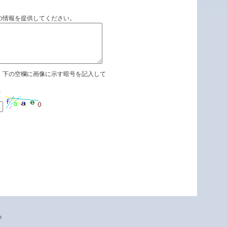
の情報を提供してください。
、下の空欄に画像に示す暗号を記入して
)
n