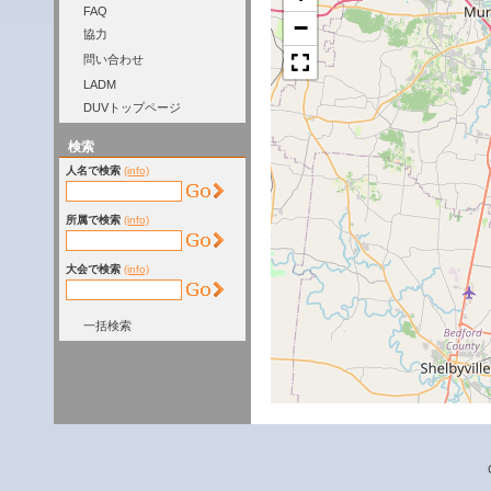
FAQ
−
協力
問い合わせ
LADM
DUVトップページ
検索
人名で検索
(info)
所属で検索
(info)
大会で検索
(info)
一括検索