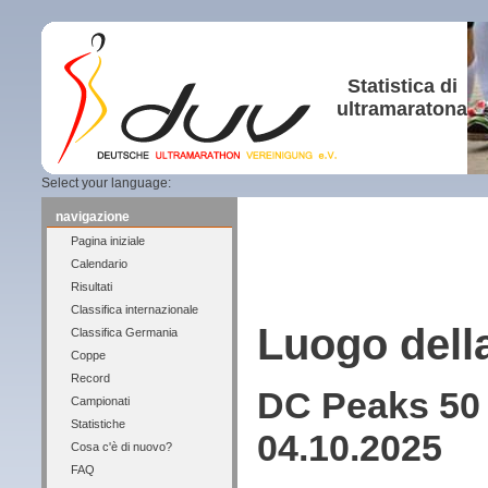
Statistica di
ultramaratona
Select your language:
navigazione
Pagina iniziale
Calendario
Risultati
Classifica internazionale
Luogo dell
Classifica Germania
Coppe
Record
DC Peaks 50 M
Campionati
Statistiche
04.10.2025
Cosa c'è di nuovo?
FAQ