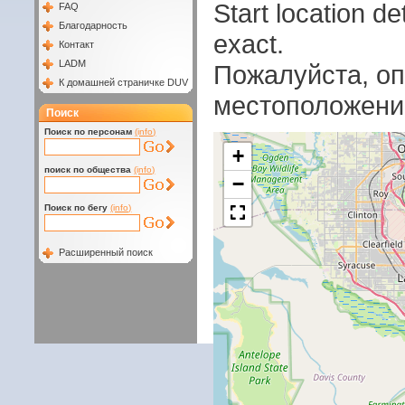
Start location 
FAQ
Благодарность
exact.
Контакт
LADM
Пожалуйста, оп
К домашней страничке DUV
местоположени
Поиск
Поиск по персонам
(info)
+
поиск по общества
(info)
−
Поиск по бегу
(info)
Расширенный поиск