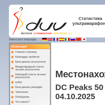
Статистика
ультрамарафо
Select your language:
Навигация
Главная страница
Календарь пробегов
Банк данных результатов
Международный список
лучших результатов
Местонахо
Немецкий список лучших
результатов
кубки
DC Peaks 50 M
База данных рекордов
Чемпионат
04.10.2025
Обобщение
Что нового?