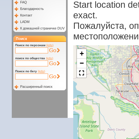
Start location 
FAQ
Благодарность
exact.
Контакт
LADM
Пожалуйста, оп
К домашней страничке DUV
местоположени
Поиск
Поиск по персонам
(info)
+
поиск по общества
(info)
−
Поиск по бегу
(info)
Расширенный поиск