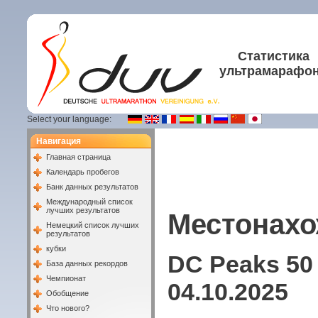
Статистика
ультрамарафо
Select your language:
Навигация
Главная страница
Календарь пробегов
Банк данных результатов
Международный список
лучших результатов
Местонахо
Немецкий список лучших
результатов
кубки
DC Peaks 50 M
База данных рекордов
Чемпионат
04.10.2025
Обобщение
Что нового?