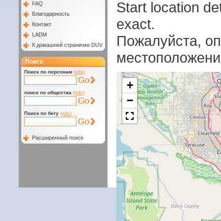
Start location 
FAQ
Благодарность
exact.
Контакт
LADM
Пожалуйста, оп
К домашней страничке DUV
местоположени
Поиск
Поиск по персонам
(info)
+
поиск по общества
(info)
−
Поиск по бегу
(info)
Расширенный поиск