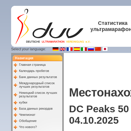
Статистика
ультрамарафо
Select your language:
Навигация
Главная страница
Календарь пробегов
Банк данных результатов
Международный список
лучших результатов
Местонахо
Немецкий список лучших
результатов
кубки
DC Peaks 50 M
База данных рекордов
Чемпионат
04.10.2025
Обобщение
Что нового?