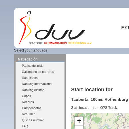
Est
Select your language:
Navegación
Pagina de inicio
Calendario de carreras
Resultados
Ranking Internacional
Start location for
Ranking Alemán
Copas
Taubertal 100mi, Rothenburg o
Records
Start location from GPS Track.
Campeonatos
Resumen
+
Qué es nuevo?
FAQ