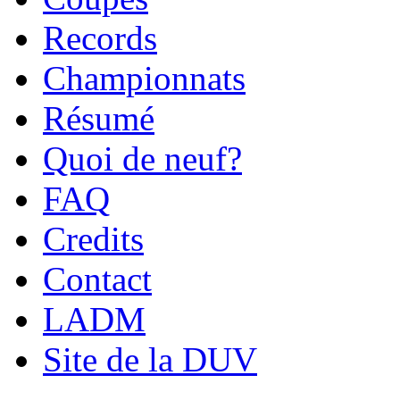
Records
Championnats
Résumé
Quoi de neuf?
FAQ
Credits
Contact
LADM
Site de la DUV