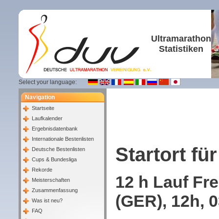
Ultramarathon
Statistiken
Select your language:
Navigation
Startseite
Laufkalender
Ergebnisdatenbank
Internationale Bestenlisten
Startort für
Deutsche Bestenlisten
Cups & Bundesliga
Rekorde
12 h Lauf Fr
Meisterschaften
Zusammenfassung
(GER), 12h, 
Was ist neu?
FAQ