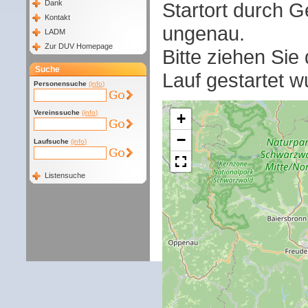
Startort durch G
Dank
Kontakt
ungenau.
LADM
Zur DUV Homepage
Bitte ziehen Sie
Suche
Lauf gestartet w
Personensuche
(info)
Vereinssuche
(info)
+
−
Laufsuche
(info)
Listensuche