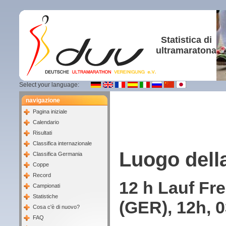
Statistica di
ultramaratona
Select your language:
navigazione
Pagina iniziale
Calendario
Risultati
Classifica internazionale
Luogo dell
Classifica Germania
Coppe
Record
12 h Lauf Fr
Campionati
Statistiche
(GER), 12h, 
Cosa c'è di nuovo?
FAQ