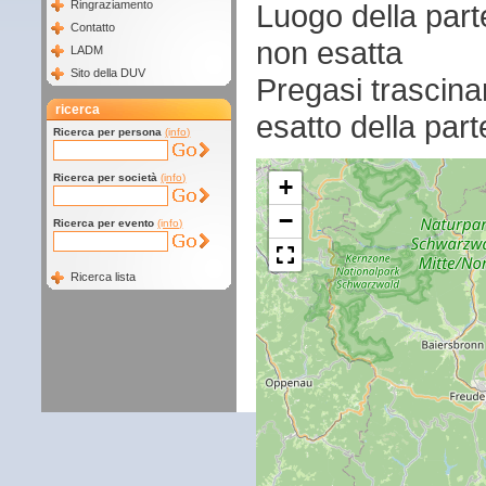
Luogo della par
Ringraziamento
Contatto
non esatta
LADM
Sito della DUV
Pregasi trascina
ricerca
esatto della par
Ricerca per persona
(info)
Ricerca per società
(info)
+
−
Ricerca per evento
(info)
Ricerca lista