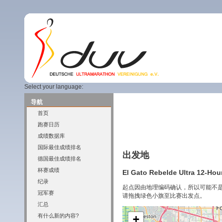
Select your language:
导航
首页
跑赛日历
成绩数据库
国际最佳成绩排名
出发地
德国最佳成绩排名
杯赛成绩
El Gato Rebelde Ultra 12-Hour
纪录
起点因由地理编码确认，所以可能不
冠军赛
请拖拽绿色小旗至比赛出发点。
汇总
有什么新的内容?
+