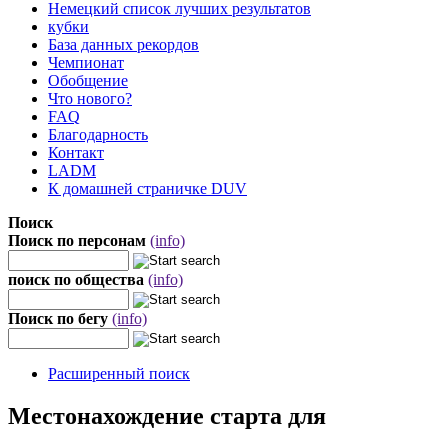
Немецкий список лучших результатов
кубки
База данных рекордов
Чемпионат
Обобщение
Что нового?
FAQ
Благодарность
Контакт
LADM
К домашней страничке DUV
Поиск
Поиск по персонам
(info)
поиск по общества
(info)
Поиск по бегу
(info)
Расширенный поиск
Местонахождение старта для