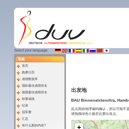
Select your language:
导航
首页
跑赛日历
成绩数据库
国际最佳成绩排名
出发地
德国最佳成绩排名
杯赛成绩
BAU Binnenalsterultra, Hambu
纪录
起点因由地理编码确认，所以可能不
冠军赛
请拖拽绿色小旗至比赛出发点。
汇总
有什么新的内容?
+