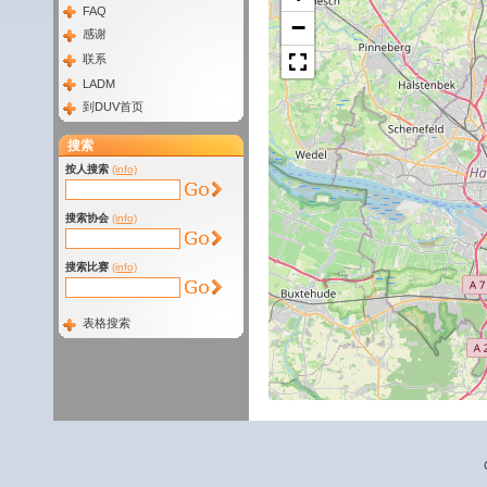
FAQ
−
感谢
联系
LADM
到DUV首页
搜索
按人搜索
(info)
搜索协会
(info)
搜索比赛
(info)
表格搜索