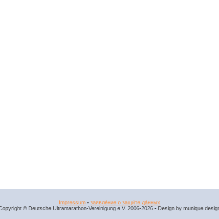
Impressum
•
заявле́ние о защи́те да́нных
Copyright © Deutsche Ultramarathon-Vereinigung e.V. 2006-2026 • Design by munique desig