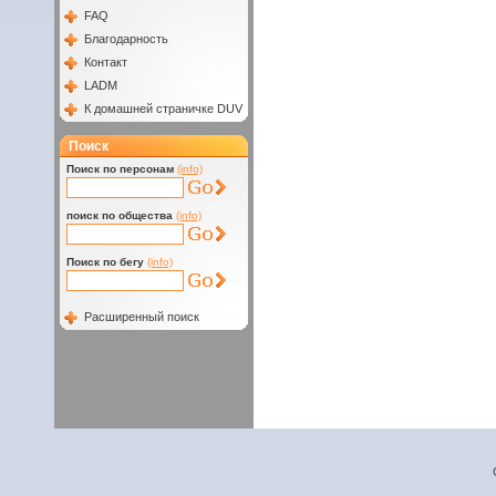
FAQ
Благодарность
Контакт
LADM
К домашней страничке DUV
Поиск
Поиск по персонам
(info)
поиск по общества
(info)
Поиск по бегу
(info)
Расширенный поиск