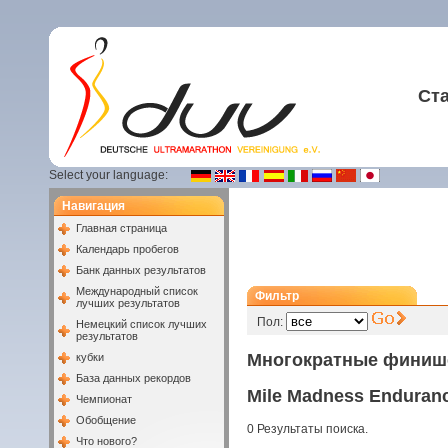
Ст
Select your language:
Навигация
Главная страница
Календарь пробегов
Банк данных результатов
Международный список
Фильтр
лучших результатов
Пол:
Немецкий список лучших
результатов
Многократные финиш
кубки
База данных рекордов
Mile Madness Enduran
Чемпионат
Обобщение
0 Результаты поиска.
Что нового?