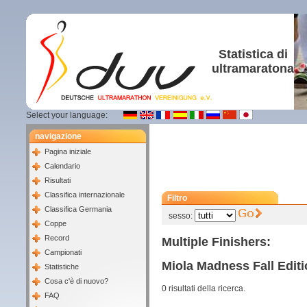
Statistica di
ultramaratona
Select your language:
navigazione
Pagina iniziale
Calendario
Risultati
Classifica internazionale
Filtro
Classifica Germania
sesso:
Coppe
Record
Multiple Finishers:
Campionati
Miola Madness Fall Editi
Statistiche
Cosa c'è di nuovo?
0 risultati della ricerca.
FAQ