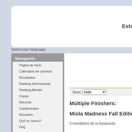
Est
Select your language:
Navegación
Pagina de inicio
Calendario de carreras
Resultados
Ranking Internacional
Filtro
Ranking Alemán
Sexo:
Copas
Múltiple Finishers:
Records
Campeonatos
Miola Madness Fall Editi
Resumen
Qué es nuevo?
0 resultados de la búsqueda.
FAQ