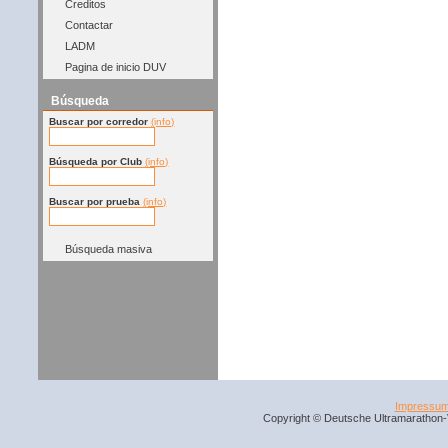
Creditos
Contactar
LADM
Pagina de inicio DUV
Búsqueda
Buscar por corredor
(info)
Búsqueda por Club
(info)
Buscar por prueba
(info)
Búsqueda masiva
Impressu
Copyright © Deutsche Ultramarathon-