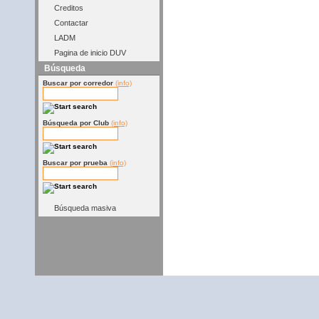
Creditos
Contactar
LADM
Pagina de inicio DUV
Búsqueda
Buscar por corredor
(info)
Búsqueda por Club
(info)
Buscar por prueba
(info)
Búsqueda masiva