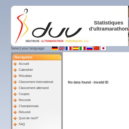
Statistiques
d'ultramarathon
Select your language:
Navigation
Accueil
Calendrier
Résultats
Classement international
No data found - invalid ID
Classement allemand
Coupes
Records
Championnats
Résumé
Quoi de neuf?
FAQ