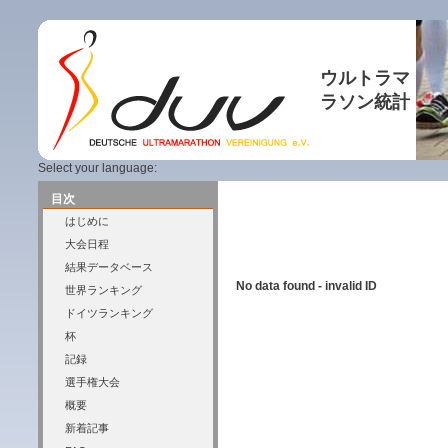
ウルトラマ
ラソン統計
Select your language:
目次
はじめに
大会日程
結果データベース
No data found - invalid ID
世界ランキング
ドイツランキング
杯
記録
選手権大会
概要
新着記事