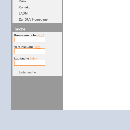
Dank
Kontakt
LADM
Zur DUV Homepage
Suche
Personensuche
(info)
Vereinssuche
(info)
Laufsuche
(info)
Listensuche