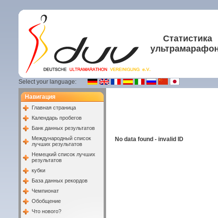
Статистика
ультрамарафо
Select your language:
Навигация
Главная страница
Календарь пробегов
Банк данных результатов
Международный список
No data found - invalid ID
лучших результатов
Немецкий список лучших
результатов
кубки
База данных рекордов
Чемпионат
Обобщение
Что нового?