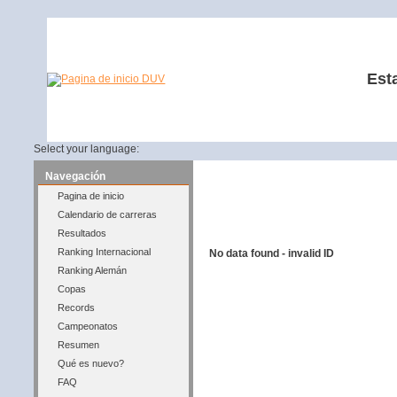
Est
Select your language:
Navegación
Pagina de inicio
Calendario de carreras
Resultados
Ranking Internacional
No data found - invalid ID
Ranking Alemán
Copas
Records
Campeonatos
Resumen
Qué es nuevo?
FAQ