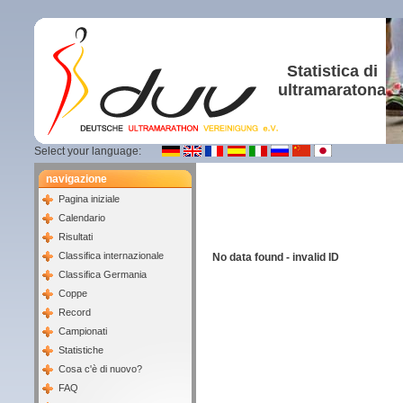
Statistica di
ultramaratona
Select your language:
navigazione
Pagina iniziale
Calendario
Risultati
Classifica internazionale
No data found - invalid ID
Classifica Germania
Coppe
Record
Campionati
Statistiche
Cosa c'è di nuovo?
FAQ