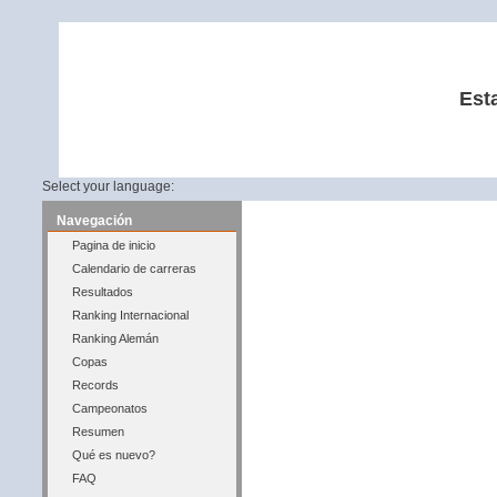
Est
Select your language:
Navegación
Pagina de inicio
Calendario de carreras
Resultados
Ranking Internacional
Ranking Alemán
Copas
Records
Campeonatos
Resumen
Qué es nuevo?
FAQ