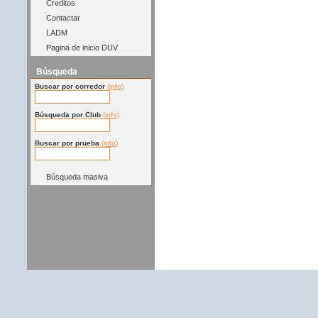
Creditos
Contactar
LADM
Pagina de inicio DUV
Búsqueda
Buscar por corredor
(info)
Búsqueda por Club
(info)
Buscar por prueba
(info)
Búsqueda masiva