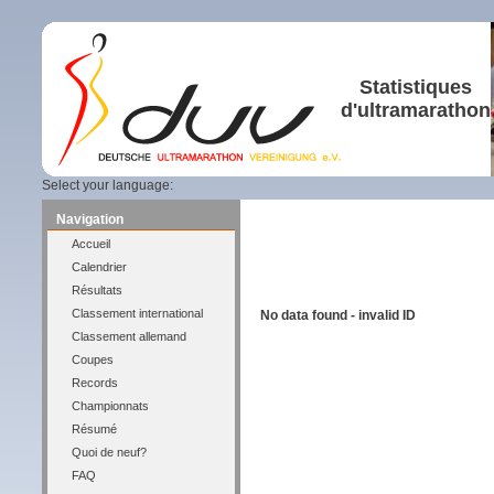
Statistiques
d'ultramarathon
Select your language:
Navigation
Accueil
Calendrier
Résultats
Classement international
No data found - invalid ID
Classement allemand
Coupes
Records
Championnats
Résumé
Quoi de neuf?
FAQ