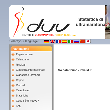
Statistica di
ultramaratona
Select your language:
navigazione
Pagina iniziale
Calendario
Risultati
Classifica internazionale
No data found - invalid ID
Classifica Germania
Coppe
Record
Campionati
Statistiche
Cosa c'è di nuovo?
FAQ