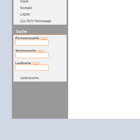
Dank
Kontakt
LADM
Zur DUV Homepage
Suche
Personensuche
(info)
Vereinssuche
(info)
Laufsuche
(info)
Listensuche