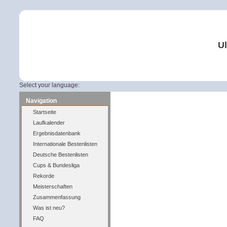
Ul
Select your language:
Navigation
Startseite
Laufkalender
Ergebnisdatenbank
Internationale Bestenlisten
Deutsche Bestenlisten
Cups & Bundesliga
Rekorde
Meisterschaften
Zusammenfassung
Was ist neu?
FAQ