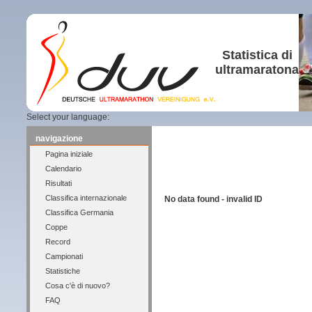
Statistica di
ultramaratona
Select your language:
navigazione
Pagina iniziale
Calendario
Risultati
Classifica internazionale
No data found - invalid ID
Classifica Germania
Coppe
Record
Campionati
Statistiche
Cosa c'è di nuovo?
FAQ