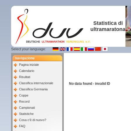
Statistica di
ultramaratona
Select your language:
navigazione
Pagina iniziale
Calendario
Risultati
Classifica internazionale
No data found - invalid ID
Classifica Germania
Coppe
Record
Campionati
Statistiche
Cosa c'è di nuovo?
FAQ