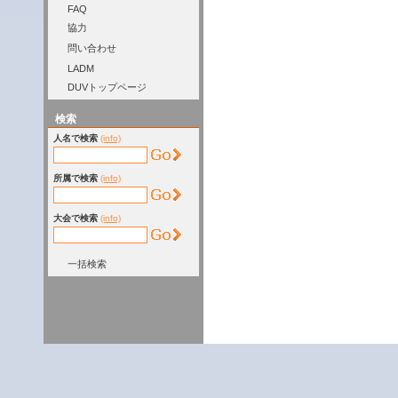
FAQ
協力
問い合わせ
LADM
DUVトップページ
検索
人名で検索
(info)
所属で検索
(info)
大会で検索
(info)
一括検索