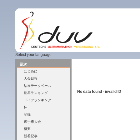
Select your language:
目次
はじめに
大会日程
結果データベース
No data found - invalid ID
世界ランキング
ドイツランキング
杯
記録
選手権大会
概要
新着記事