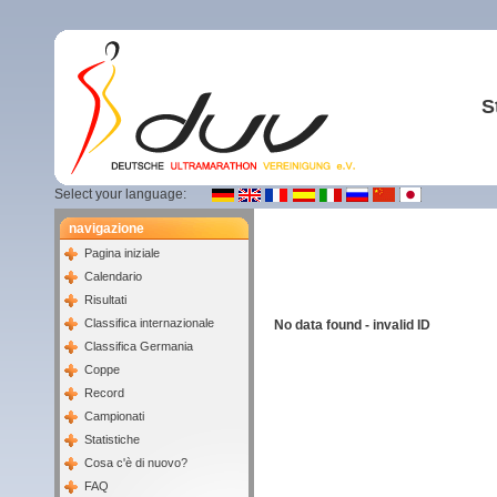
S
Select your language:
navigazione
Pagina iniziale
Calendario
Risultati
Classifica internazionale
No data found - invalid ID
Classifica Germania
Coppe
Record
Campionati
Statistiche
Cosa c'è di nuovo?
FAQ